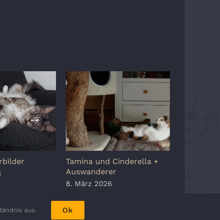
bilder
Tamina und Cinderella +
Schnappsc
Auswanderer
Auswande
6
8. März 2026
15. Juli 20
Ok
tändnis aus.