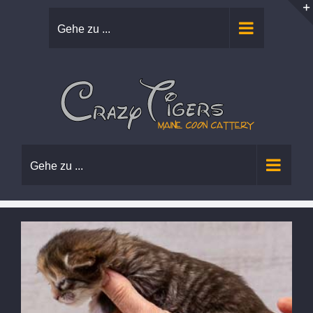
Zum
Gehe zu ...
Inhalt
springen
Gehe zu ...