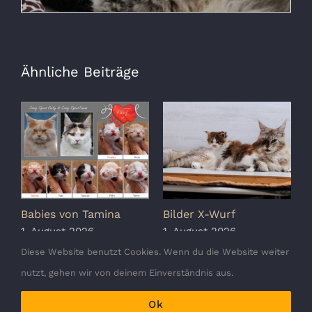
Ähnliche Beiträge
Babies von Tamina
Bilder X-Wurf
S
K
1. August 2026
1. August 2026
1
Diese Website benutzt Cookies. Wenn du die Website weiter
nutzt, gehen wir von deinem Einverständnis aus.
Ok
Copyright 2010 - 2026 Crazy Tigers