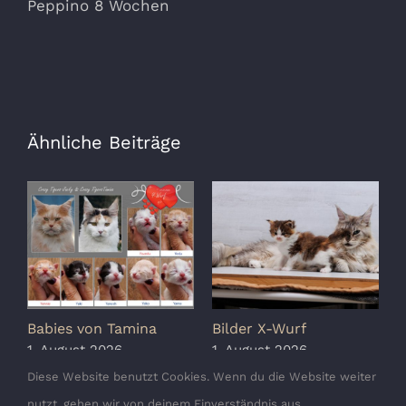
Peppino 8 Wochen
Ähnliche Beiträge
Babies von Tamina
Bilder X-Wurf
S
K
1. August 2026
1. August 2026
1
Diese Website benutzt Cookies. Wenn du die Website weiter
nutzt, gehen wir von deinem Einverständnis aus.