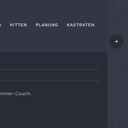
e
KITTEN
PLANUNG
KASTRATEN
Toggle
Sliding
Bar
Area
zimmer-Couch.