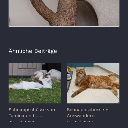
Ähnliche Beiträge
Schnappschüsse von
Schnappschüsse +
S
Tamina und …..
Auswanderer
G
23. Juli 2026
15. Juli 2026
8