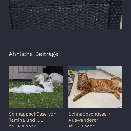
Ähnliche Beiträge
Schnappschüsse von
Schnappschüsse +
S
Tamina und …..
Auswanderer
G
23. Juli 2026
15. Juli 2026
8