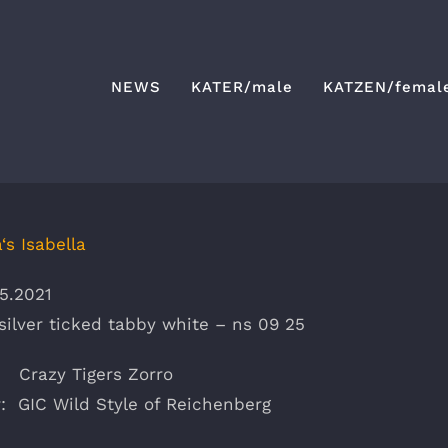
NEWS
KATER/male
KATZEN/femal
a‘s Isabella
5.2021
silver ticked tabby white – ns 09 25
: Crazy Tigers Zorro
: GIC Wild Style of Reichenberg