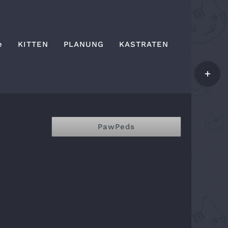
e
KITTEN
PLANUNG
KASTRATEN
Toggle
Sliding
Bar
Area
PawPeds