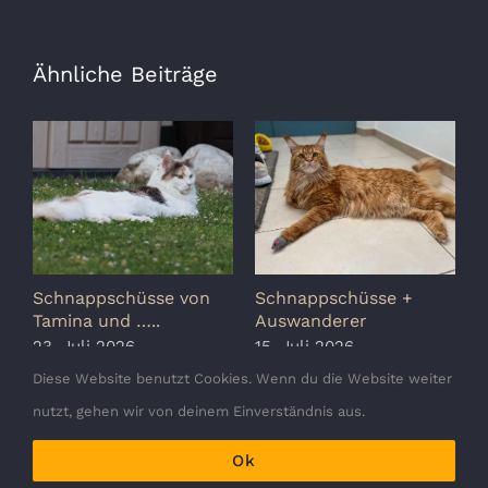
Ähnliche Beiträge
Schnappschüsse von
Schnappschüsse +
S
Tamina und …..
Auswanderer
G
23. Juli 2026
15. Juli 2026
8
Diese Website benutzt Cookies. Wenn du die Website weiter
nutzt, gehen wir von deinem Einverständnis aus.
Ok
Copyright 2010 - 2026 Crazy Tigers