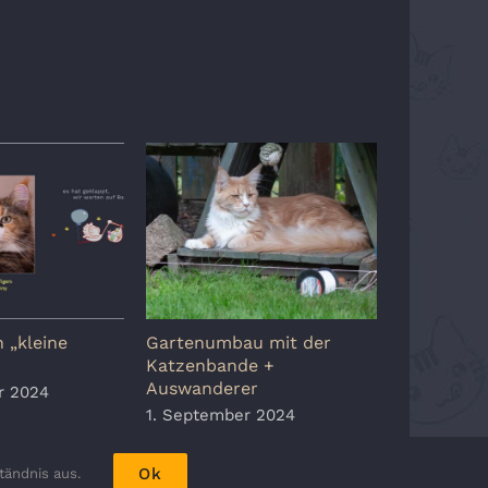
 „kleine
Gartenumbau mit der
Babooshk
Katzenbande +
5. August 
Auswanderer
r 2024
1. September 2024
Ok
tändnis aus.