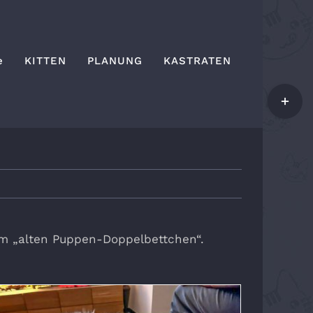
e
KITTEN
PLANUNG
KASTRATEN
Toggle
Sliding
Bar
Area
m „alten Puppen-Doppelbettchen“.