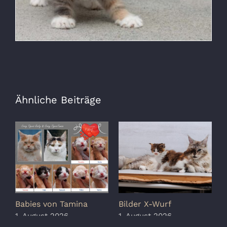
Ähnliche Beiträge
Babies von Tamina
Bilder X-Wurf
S
K
1. August 2026
1. August 2026
1