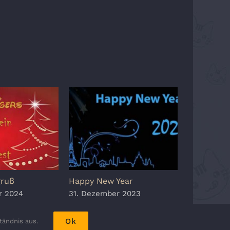
gruß
Happy New Year
Happy New
r 2024
31. Dezember 2023
31. Dezem
Ok
tändnis aus.