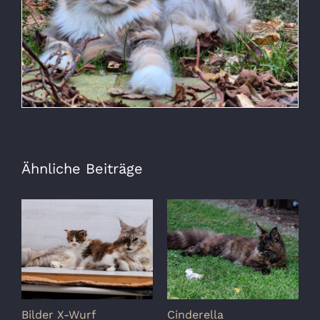
Ähnliche Beiträge
Bilder X-Wurf
Cinderella
S