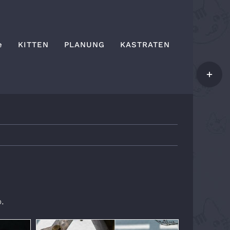
e
KITTEN
PLANUNG
KASTRATEN
Toggle
Sliding
Bar
Area
.