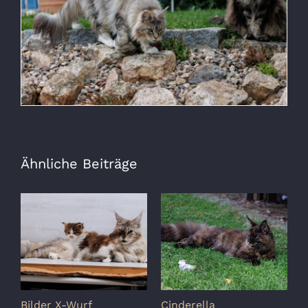
Ähnliche Beiträge
Bilder X-Wurf
Cinderella
S